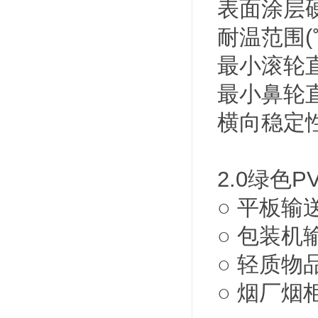
表面涂层硬度
耐温范围(℃
最小滚轮直
最小鼻轮直
横向稳定
2.0绿色
○ 平板输
○ 包装机
○ 轻质物
○ 烟厂烟