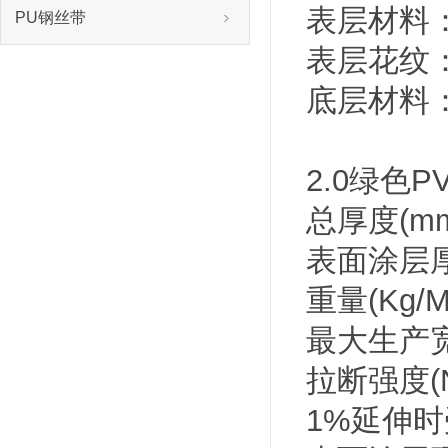
表层材料：
PU钢丝带
表层花纹：
底层材料
2.0绿色
总厚度(mm
表面涂层厚度
重量(Kg/M
最大生产宽度
拉断强度(N
1%延伸时受